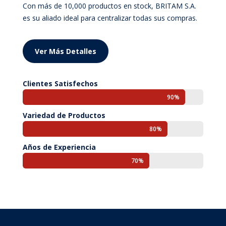
Con más de 10,000 productos en stock, BRITAM S.A.
es su aliado ideal para centralizar todas sus compras.
Ver Más Detalles
Clientes Satisfechos
90%
90%
Variedad de Productos
80%
80%
Años de Experiencia
70%
70%